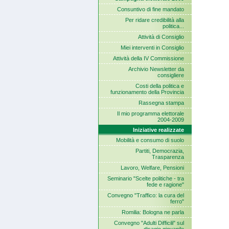
Consuntivo di fine mandato
Per ridare credibilità alla
politica...
Attività di Consiglio
Miei interventi in Consiglio
Attività della IV Commissione
Archivio Newsletter da
consigliere
Costi della politica e
funzionamento della Provincia
Rassegna stampa
Il mio programma elettorale
2004-2009
Iniziative realizzate
Mobilità e consumo di suolo
Partiti, Democrazia,
Trasparenza
Lavoro, Welfare, Pensioni
Seminario "Scelte politiche - tra
fede e ragione"
Convegno "Traffico: la cura del
ferro"
Romilia: Bologna ne parla
Convegno "Adulti Difficili" sul