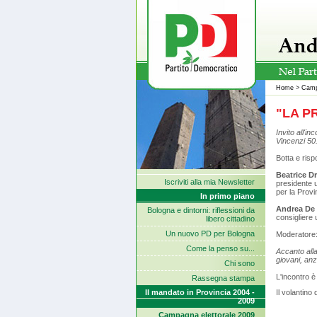
Home
>
Camp
"LA P
Invito all'i
Vincenzi 50
Botta e ris
Beatrice D
Iscriviti alla mia Newsletter
presidente u
per la Provi
In primo piano
Andrea De
Bologna e dintorni: riflessioni da
consigliere 
libero cittadino
Un nuovo PD per Bologna
Moderatore:
Come la penso su...
Accanto alla
giovani, an
Chi sono
L'incontro è
Rassegna stampa
Il mandato in Provincia 2004 -
Il volantino 
2009
Campagna elettorale 2009