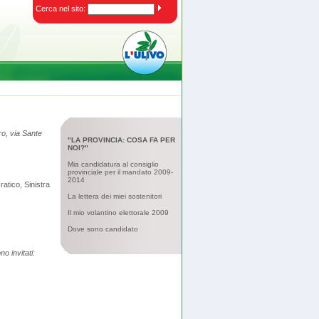
Cerca nel sito:
ro, via Sante
"LA PROVINCIA: COSA FA PER
NOI?"
Mia candidatura al consiglio
provinciale per il mandato 2009-
2014
atico, Sinistra
La lettera dei miei sostenitori
Il mio volantino elettorale 2009
Dove sono candidato
o invitati: