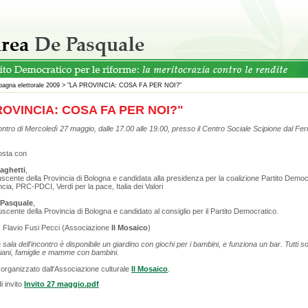
agna elettorale 2009
>
"LA PROVINCIA: COSA FA PER NOI?"
ROVINCIA: COSA FA PER NOI?"
ncontro di Mercoledì 27 maggio, dalle 17.00 alle 19.00, presso il Centro Sociale Scipione dal Fer
.
posta con
raghetti
,
scente della Provincia di Bologna e candidata alla presidenza per la coalizione Partito Democr
ncia, PRC-PDCI, Verdi per la pace, Italia dei Valori
 Pasquale
,
uscente della Provincia di Bologna e candidato al consiglio per il Partito Democratico.
 Flavio Fusi Pecci (Associazione
Il Mosaico
)
 sala dell'incontro è disponibile un giardino con giochi per i bambini, e funziona un bar. Tutti son
ziani, famiglie e mamme con bambini.
 organizzato dall'Associazione culturale
Il Mosaico
.
di invito
Invito 27 maggio.pdf