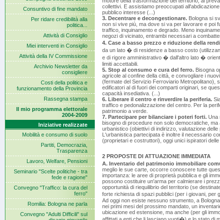
motore della trasformazione del territorio, al preval
collettivi. E assistiamo preoccupati all'abdicazione
Consuntivo di fine mandato
pubblico interesse (...)
3. Decentrare e decongestionare.
Bologna si svu
Per ridare credibilità alla
non si vive più, ma dove si va per lavorare e poi fu
politica...
traffico, inquinamento e degrado. Meno inquinamento
Attività di Consiglio
negozi di vicinato, entrambi necessari a combattere
4. Case a basso prezzo e riduzione della rendi
Miei interventi in Consiglio
da un lato � di residenze a basso costo (utilizzand
Attività della IV Commissione
e di rigore amministrativo � dall'altro lato � orie
limiti accettabili.
Archivio Newsletter da
5. Stop al consumo e cura del ferro.
Bisogna opp
consigliere
agricole al confine della città, e convogliare i nuov
(fermate del Servizio Ferroviario Metropolitano), s
Costi della politica e
edificatori al di fuori dei comparti originari, se qu
funzionamento della Provincia
capacità insediativa. (...)
Rassegna stampa
6. Liberare il centro e rinverdire la periferia.
Sia
traffico e pedonalizzazione del centro. Per la per
Il mio programma elettorale
patrimonio a verde.
2004-2009
7. Partecipare per bilanciare i poteri forti.
Una n
bisogno di procedure non solo democratiche, ma a
Iniziative realizzate
urbanistico (obiettivi di indirizzo, valutazione del
Mobilità e consumo di suolo
L'urbanistica partecipata è inoltre il necessario c
(proprietari e costruttori), oggi unici ispiratori dell
Partiti, Democrazia,
Trasparenza
2 PROPOSTE DI ATTUAZIONE IMMEDIATA
Lavoro, Welfare, Pensioni
A. Inventario del patrimonio immobiliare com
meglio le sue carte, occorre conoscere tutte que
Seminario "Scelte politiche - tra
importanza: le aree di proprietà pubblica e gli immobi
fede e ragione"
possono costituire un'arma per calmierare i prezz
opportunità di riequilibrio del territorio (se desti
Convegno "Traffico: la cura del
ferro"
forte richiesta di spazi pubblici (per i giovani, per g
Ad oggi non esiste nessuno strumento, a Bologna, c
Romilia: Bologna ne parla
nei primi mesi del prossimo mandato, un inventar
ubicazione ed estensione, ma anche (per gli immobil
Convegno "Adulti Difficili" sul
affittati a enti che li lasciano vuoti�) e lo stato 