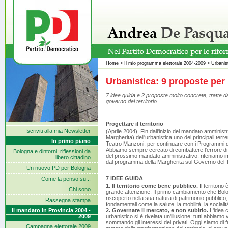
Home
>
Il mio programma elettorale 2004-2009
>
Urbanis
Urbanistica: 9 proposte per
7 idee guida e 2 proposte molto concrete, tratte 
governo del territorio.
Progettare il territorio
Iscriviti alla mia Newsletter
(Aprile 2004). Fin dall'inizio del mandato ammini
Margherita) dell'urbanistica uno dei principali terr
In primo piano
Teatro Manzoni, per continuare con i Programmi di
Abbiamo sempre cercato di combattere l'errore di pro
Bologna e dintorni: riflessioni da
del prossimo mandato amministrativo, riteniamo im
libero cittadino
dal programma della Margherita sul Governo del Te
Un nuovo PD per Bologna
7 IDEE GUIDA
Come la penso su...
1. Il territorio come bene pubblico.
Il territori
Chi sono
grande attenzione. Il primo cambiamento che Bolog
riscoperto nella sua natura di patrimonio pubblico, 
Rassegna stampa
fondamentali come la salute, la mobilità, la socialità
Il mandato in Provincia 2004 -
2. Governare il mercato, e non subirlo.
L'idea c
2009
urbanistico si è rivelata un'illusione: tutti abbiam
sommando gli interessi dei privati. Oggi siamo di f
Campagna elettorale 2009