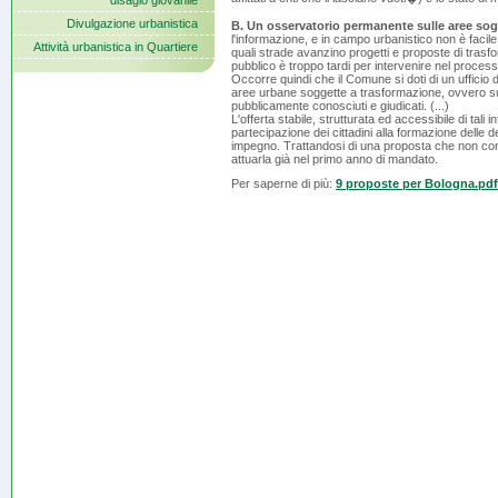
disagio giovanile
Divulgazione urbanistica
B. Un osservatorio permanente sulle aree sog
l'informazione, e in campo urbanistico non è facile
Attività urbanistica in Quartiere
quali strade avanzino progetti e proposte di tras
pubblico è troppo tardi per intervenire nel processo d
Occorre quindi che il Comune si doti di un ufficio do
aree urbane soggette a trasformazione, ovvero sull
pubblicamente conosciuti e giudicati. (...)
L'offerta stabile, strutturata ed accessibile di tali
partecipazione dei cittadini alla formazione delle de
impegno. Trattandosi di una proposta che non compo
attuarla già nel primo anno di mandato.
Per saperne di più:
9 proposte per Bologna.pdf