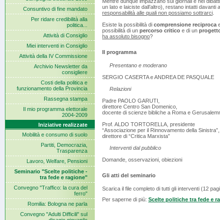
Mentre dunque impazzano sui giornali e nei dibattit
un lato e laiciste dall’altro), restano intatti davant
Consuntivo di fine mandato
responsabilità alle quali non possiamo sottrarci
.
Per ridare credibilità alla
Esiste la possibilità di
comprensione reciproca
e
politica...
possibilità di un
percorso critico
e di un
progett
Attività di Consiglio
ha assoluto bisogno
?
Miei interventi in Consiglio
Il programma
Attività della IV Commissione
Presentano e moderano
Archivio Newsletter da
consigliere
SERGIO CASERTA e ANDREA DE PASQUALE
Costi della politica e
funzionamento della Provincia
Relazioni
Rassegna stampa
Padre PAOLO GARUTI,
direttore Centro San Domenico,
Il mio programma elettorale
docente di scienze bibliche a Roma e Gerusale
2004-2009
Prof. ALDO TORTORELLA, presidente
Iniziative realizzate
“Associazione per il Rinnovamento della Sinistra”,
Mobilità e consumo di suolo
direttore di “Critica Marxista”
Partiti, Democrazia,
Interventi dal pubblico
Trasparenza
Domande, osservazioni, obiezioni
Lavoro, Welfare, Pensioni
Seminario "Scelte politiche -
Gli atti del seminario
tra fede e ragione"
Convegno "Traffico: la cura del
Scarica il file completo di tutti gli interventi (12 p
ferro"
Per saperne di più:
Scelte politiche tra fede e 
Romilia: Bologna ne parla
Convegno "Adulti Difficili" sul