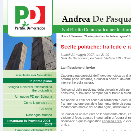
Home
>
Seminario "Scelte politiche - tra fede e ragione"
Scelte politiche: tra fede e 
Lunedì 21 maggio 2007, ore 21.00
Sala del Baraccano, via Santo Stefano 119 - Bolo
La riflessione di invito
Iscriviti alla mia Newsletter
L’accresciuta capacità dell’
homo
tecnologicus
di a
naturali pone l’umanità, e quindi la politica, davanti
In primo piano
intervenire sulla natura.
Bologna e dintorni: riflessioni da
Nei campi della medicina, della biologia e della gene
libero cittadino
consumo, ci troviamo sempre più di fronte a
dile
Un nuovo PD per Bologna
Ma anche la crisi del senso di solidarietà e comunità
Come la penso su...
frammentazione sociale e l’aumento delle diseguag
fondamento morale del nostro agire, individuale e c
Chi sono
Se quindi da un lato cresce la “domanda etica”,
Rassegna stampa
visione di fede
, spesso impegnati in un’opera di re
Il mandato in Provincia 2004 -
riconosce a quella agnostica
capacità etica
, e vi
2009
critica
.
Campagna elettorale 2009