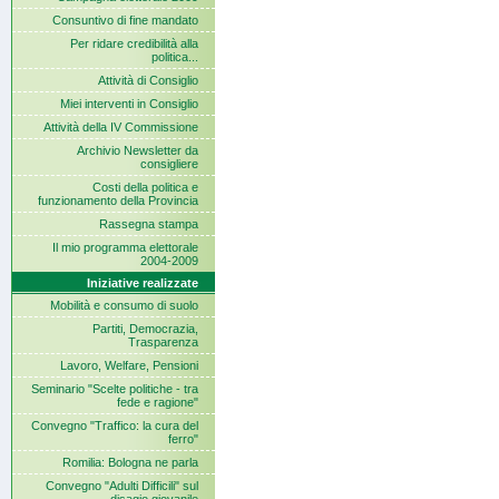
Consuntivo di fine mandato
Per ridare credibilità alla
politica...
Attività di Consiglio
Miei interventi in Consiglio
Attività della IV Commissione
Archivio Newsletter da
consigliere
Costi della politica e
funzionamento della Provincia
Rassegna stampa
Il mio programma elettorale
2004-2009
Iniziative realizzate
Mobilità e consumo di suolo
Partiti, Democrazia,
Trasparenza
Lavoro, Welfare, Pensioni
Seminario "Scelte politiche - tra
fede e ragione"
Convegno "Traffico: la cura del
ferro"
Romilia: Bologna ne parla
Convegno "Adulti Difficili" sul