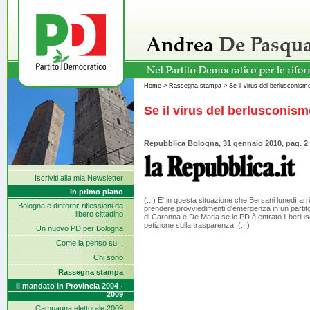
Home
>
Rassegna stampa
>
Se il virus del berlusconismo
Se il virus del berlusconismo
Repubblica Bologna, 31 gennaio 2010, pag. 2
Iscriviti alla mia Newsletter
In primo piano
(...) E' in questa situazione che Bersani lunedì arr
Bologna e dintorni: riflessioni da
prendere provviedimenti d'emergenza in un partito
libero cittadino
di Caronna e De Maria se le PD è entrato il berlu
petizione sulla trasparenza. (...)
Un nuovo PD per Bologna
Come la penso su...
Chi sono
Rassegna stampa
Il mandato in Provincia 2004 -
2009
Campagna elettorale 2009