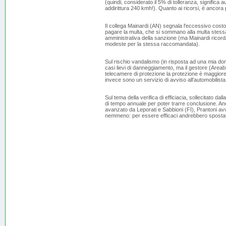
(quindi, considerato il 5% di tolleranza, significa 
addirittura 240 kmh!). Quanto ai ricorsi, è ancora 
Il collega Mainardi (AN) segnala l'eccessivo costo 
pagare la multa, che si sommano alla multa stessa!
amministrativa della sanzione (ma Mainardi ricorda 
modeste per la stessa raccomandata).
Sul rischio vandalismo (in risposta ad una mia doma
casi lievi di danneggiamento, ma il gestore (Area
telecamere di protezione la protezione è maggiore.
invece sono un servizio di avviso all'automobilista
Sul tema della verifica di efficiacia, sollecitato 
di tempo annuale per poter trarre conclusione. Anch
avanzato da Leporati e Sabbioni (FI), Prantoni avve
nemmeno: per essere efficaci andrebbero spostati 