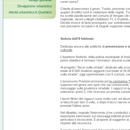
disagio giovanile
centri storici".
Divulgazione urbanistica
Chiede di intervenire il geom. Tundo, presente co
Attività urbanistica in Quartiere
quadro di edifici sorti in violazione delle regole. T
tra scelte pianificatorie del comune di Vergato (di
regionale, alcuni colleghi (Sabbioni, FI, e Guido
Decido invece di farla proseguire, pur sottolinea
non possiamo occuparci di singole supposte violazi
Seduta dell'8 febbraio
Dedicata ancora alle politiche di
prevenzione e s
culturale
.
L'ispettore Noferini, della polizia municipale di Imola
primo obiettivo è formare i formatori: docenti scolas
Al progetto "Sicuri sulla strada", dedicato alla scu
totale di 8.000 studenti raggiunti (sul totale di 35.0
sulla strada", oggi sperimentato con 5 comuni, con
L'assessore Prantoni presenta poi
la campagna "fa
superiori nel girare uno spot che sia convincente
messaggio sulla prudenza stradale. I ragazzi in q
seleziona i primi 3, che ricevono un premio consis
I lavori filmici dei ragazzi sono molto vari, ed alc
si blocchi per ben 3 volte, e dopo il terzo riavvio
premiati l'ultimo anno.
Nel dibattito, segnalo l'intervento (che condivido)
importante intervenire sui messaggi indiretti prov
pericolosi e incoscienti. E propone di suggerire ai
rispetto alla sicurezza.