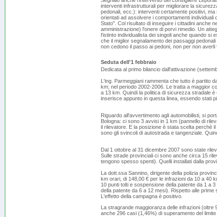
Segnalo anche l'intervento del consigliere Leporati
interventi infrastrutturali per migliorare la sicurezz
pedonali, ecc.): interventi certamente positivi, ma im
orientati ad assolvere i comportamenti individuali
Stato". Col risultato di inseguire i cittadini anche n
amministrazione) l'onere di porvi rimedio. Un attegg
l'istinto individualista dei singoli anche quando s
che il miglior segnalamento dei passaggi pedonali 
non cedono il passo ai pedoni, non per non averli 
Seduta dell'1 febbraio
Dedicata al primo bilancio dall'attivazione (settemb
L'ing. Parmeggiani rammenta che tutto è partito da
km; nel periodo 2002-2006. Le tratta a maggior co
a 13 km. Quindi la politica di sicurezza stradale è
inserisce appunto in questa linea, essendo stati pi
Riguardo all'avvertimento agli automobilisti, si po
Bologna: ci sono 3 avvisi in 1 km (pannello di rileva
il rilevatore. E la posizione è stata scelta perchè il
sono gli svincoli di autostrada e tangenziale. Quindi
Dal 1 ottobre al 31 dicembre 2007 sono state rileva
Sulle strade provinciali ci sono anche circa 15 ril
tengono spesso spenti). Quelli installati dalla pro
La dott.ssa Sannino, dirigente della polizia provinc
km orari, di 148,00 € per le infrazioni da 10 a 40 k
10 punti tolti e sospensione della patente da 1 a 3
della patente da 6 a 12 mesi). Rispetto alle prime 
L'effetto della campagna è positivo.
La stragrande maggioranza delle infrazioni (oltre 
anche 296 casi (1,46%) di superamento del limite