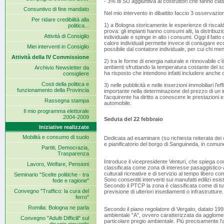
- 3% di SU aggiuntiva ai costruttori che fanno cla
Consuntivo di fine mandato
Nel mio intervento in dibattito faccio 3 osservazion
Per ridare credibilità alla
1) a Bologna storicamente le esperienze di riscald
politica...
prova: gli impianti hanno consumi alti, la distribuzi
Attività di Consiglio
individuale e spinge in alto i consumi. Oggi il fatto
calore individuali permette invece di coniugare eco
Miei interventi in Consiglio
possibile dal contatore individuale, per cui chi
Attività della IV Commissione
2) tra le forme di energia naturale e rinnovabile c
ambienti sfruttando la temperatura costante del 
Archivio Newsletter da
ha risposto che intendono infatti includere anche qu
consigliere
Costi della politica e
3) nelle pubblicità e nelle inserzioni immobiliari l
funzionamento della Provincia
importante nella determinazione del prezzo di un i
l'acquirente ha diritto a conoscere le prestazioni 
Rassegna stampa
automobile.
Il mio programma elettorale
2004-2009
Seduta del 22 febbraio
Iniziative realizzate
Mobilità e consumo di suolo
Dedicata ad esaminare (su richiesta reiterata dei co
e pianificatorio del borgo di Sanguineda, in comun
Partiti, Democrazia,
Trasparenza
Introduce il vicepresidente Venturi, che spiega com
Lavoro, Welfare, Pensioni
classificata come zona di interesse pasaggistico-a
culturali ricreative e di servizio al tempo libero c
Seminario "Scelte politiche - tra
Sono consentiti interventi sui manufatti edilizi esiste
fede e ragione"
Secondo il PTCP la zona è classificata come di tut
Convegno "Traffico: la cura del
previsione di ulteriori insediamenti o infrastrutture.
ferro"
Romilia: Bologna ne parla
Secondo il piano regolatore di Vergato, datato 199
ambientale "A", ovvero caratterizzata da agglomerat
Convegno "Adulti Difficili" sul
particolare pregio ambientale. Più precisamente l'