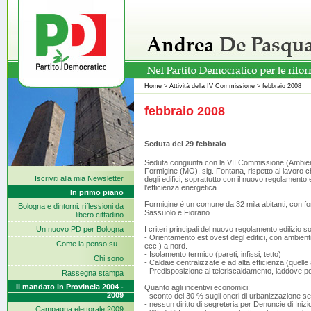
Home
>
Attività della IV Commissione
>
febbraio 2008
febbraio 2008
Seduta del 29 febbraio
Seduta congiunta con la VII Commissione (Ambiente
Formigine (MO), sig. Fontana, rispetto al lavoro c
Iscriviti alla mia Newsletter
degli edifici, soprattutto con il nuovo regolamento
l'efficienza energetica.
In primo piano
Formigine è un comune da 32 mila abitanti, con for
Bologna e dintorni: riflessioni da
Sassuolo e Fiorano.
libero cittadino
Un nuovo PD per Bologna
I criteri principali del nuovo regolamento edilizio s
- Orientamento est ovest degl edifici, con ambienti
Come la penso su...
ecc.) a nord.
- Isolamento termico (pareti, infissi, tetto)
Chi sono
- Caldaie centralizzate e ad alta efficienza (que
- Predisposizione al teleriscaldamento, laddove p
Rassegna stampa
Il mandato in Provincia 2004 -
Quanto agli incentivi economici:
2009
- sconto del 30 % sugli oneri di urbanizzazione se
- nessun diritto di segreteria per Denuncie di Inizio
Campagna elettorale 2009