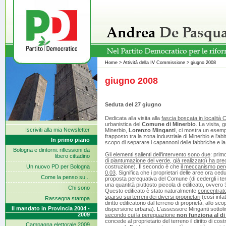
Home
>
Attività della IV Commissione
>
giugno 2008
giugno 2008
Seduta del 27 giugno
Dedicata alla visita alla
fascia boscata in località 
urbanistica del
Comune di Minerbio
. La visita,
Iscriviti alla mia Newsletter
Minerbio,
Lorenzo Minganti
, ci mostra un esempi
frapposto tra la zona industriale di Minerbio e l'ab
In primo piano
scopo di separare i capannoni delle fabbriche e la
Bologna e dintorni: riflessioni da
Gli elementi salienti dell'intervento sono due
: prim
libero cittadino
di piantumazione del verde, già realizzato) ha pre
Un nuovo PD per Bologna
costruzione). Il secondo è che
il meccanismo pereq
0,03
. Significa che i proprietari delle aree ora c
Come la penso su...
proposta perequativa del Comune (di cedergli i terre
una quantità piuttosto piccola di edificato, ovvero 3
Chi sono
Questo edificato è stato naturalmente
concentrato 
sparso sui terreni dei diversi proprietari
(così infat
Rassegna stampa
diritto edificatorio dal terreno di proprietà, allo sc
Il mandato in Provincia 2004 -
dispersione urbana). L'assessore Minganti sottol
2009
secondo cui la perequazione
non funziona al di 
concede al proprietario del terreno il diritto di co
Campagna elettorale 2009