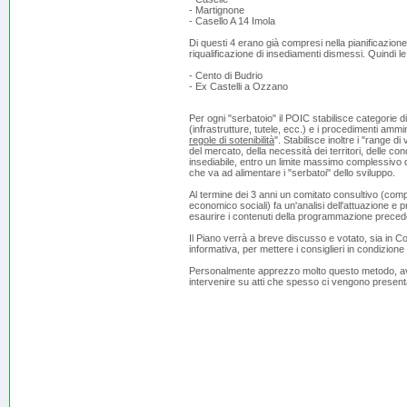
- Martignone
- Casello A 14 Imola
Di questi 4 erano già compresi nella pianificazione 
riqualificazione di insediamenti dismessi. Quindi
- Cento di Budrio
- Ex Castelli a Ozzano
Per ogni "serbatoio" il POIC stabilisce categorie 
(infrastrutture, tutele, ecc.) e i procedimenti ammi
regole di sotenibilità
". Stabilisce inoltre i "range d
del mercato, della necessità dei territori, delle cond
insediabile, entro un limite massimo complessivo d
che va ad alimentare i "serbatoi" dello sviluppo.
Al termine dei 3 anni un comitato consultivo (comp
economico sociali) fa un'analisi dell'attuazione e
esaurire i contenuti della programmazione preced
Il Piano verrà a breve discusso e votato, sia in C
informativa, per mettere i consiglieri in condizion
Personalmente apprezzo molto questo metodo, aven
intervenire su atti che spesso ci vengono presentati