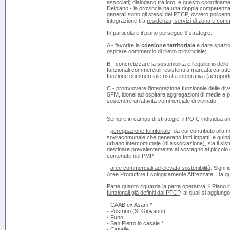
associati) dialogano tra loro, e questo coordinamen
Delpiano - la provincia ha una doppia competenza: str
generali sono gli stessi del PTCP, ovvero
policen
integrazione tra
residenza, servizi di zona e com
In particolare il piano persegue 3 strategie:
A - favorire la
coesione territoriale
e dare spazio
ospitare commercio di rilevo provinciale;
B - concretizzare la sostenibilità e l'equilibrio dello
funzionali commerciali: esistenti a marcata carat
funzione commerciale risulta integrativa (aeroport
C - promuovere l'integrazione funzionale
delle dive
SFM, idonei ad ospitare aggregazioni di medie e p
sostenere un'attività commerciale di vicinato.
Sempre in campo di strategie, il POIC individua an
-
perequazione territoriale
, da cui contributo alla 
sovracomunale che generano forti impatti, e quindi
urbano intercomunale (di associazione), sia il sis
destinare prevalentemente al sostegno al piccolo 
contenute nel PMP.
-
aree commerciali ad elevata sostenibilità
. Signif
Aree Produttive Ecologicamente Attrezzate. Da q
Parte quanto riguarda la parte operativa, il Piano
funzionali già definiti dal PTCP
, ai quali si aggiun
- CAAB ex Asam *
- Postrino (S. Giovanni)
- Funo
- San Pietro in casale *
- Caselle