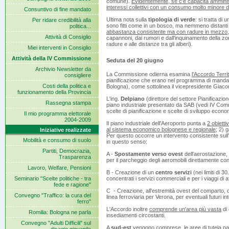
comune).
Evidentemente, se c'è capacità amministr
interessi collettivi con un consumo molto minore di 
Consuntivo di fine mandato
Ultima nota sulla
tipologia di verde
: si tratta di
Per ridare credibilità alla
sono fitti come in un bosco, ma nemmeno distanti
politica...
abbastanza consistente ma con radure in mezzo
Attività di Consiglio
capannoni, dai rumori e dall'inquinamento della zona
radure e alle distanze tra gli alberi).
Miei interventi in Consiglio
Attività della IV Commissione
Seduta del 20 giugno
Archivio Newsletter da
La Commissione odierna esamina
l'Accordo Terri
consigliere
pianificazione che erano nel programma di mandato
Costi della politica e
Bologna), come sottolinea il vicepresidente Gia
funzionamento della Provincia
L'ing.
Delpiano
(direttore del settore Pianificazi
Rassegna stampa
piano industriale presentato da SAB (vedi IV Comm
scelte di pianificazione e scelte di sviluppo econo
Il mio programma elettorale
2004-2009
Il piano industriale dell'Aeroporto punta a
2 obiettiv
al sistema economico bolognese e regionale
; 2) 
Iniziative realizzate
Per questo occorre un intervento consistente sull'
Mobilità e consumo di suolo
in questo senso:
Partiti, Democrazia,
A -
Spostamente verso ovest
dell'aerostazione,
Trasparenza
per il parcheggio degli aeromobili direttamente c
Lavoro, Welfare, Pensioni
B - Creazione di un
centro servizi
(nei limiti di 3
Seminario "Scelte politiche - tra
concentrati i servizi commerciali e per i viaggi di a
fede e ragione"
C - Creazione, all'estremità ovest del comparto, d
Convegno "Traffico: la cura del
linea ferroviaria per Verona, per eventuali futuri i
ferro"
L'Accordo inoltre
comprende un'area più vasta
di 
Romilia: Bologna ne parla
insediamenti circostanti.
Convegno "Adulti Difficili" sul
A
sud-est
vengono comprese le
aree di tutela p