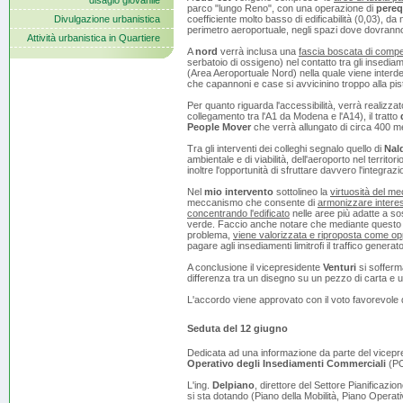
disagio giovanile
parco "lungo Reno", con una operazione di
pereq
Divulgazione urbanistica
coefficiente molto basso di edificabilità (0,03), da
perimetro aeroportuale, negli spazi dove dovranno 
Attività urbanistica in Quartiere
A
nord
verrà inclusa una
fascia boscata di comp
serbatoio di ossigeno) nel contatto tra gli insediam
(Area Aeroportuale Nord) nella quale viene interde
che capannoni e case si avvicinino troppo alla pis
Per quanto riguarda l'accessibilità, verrà realizza
collegamento tra l'A1 da Modena e l'A14), il tratto
People Mover
che verrà allungato di circa 400 me
Tra gli interventi dei colleghi segnalo quello di
Nal
ambientale e di viabilità, dell'aeroporto nel territo
inoltre l'opportunità di sfruttare davvero l'integra
Nel
mio intervento
sottolineo la
virtuosità del m
meccanismo che consente di
armonizzare interess
concentrando l'edificato
nelle aree più adatte a sos
verde. Faccio anche notare che mediante quest
problema,
viene valorizzata e riproposta come op
pagare agli insediamenti limitrofi il traffico genera
A conclusione il vicepresidente
Venturi
si sofferma
differenza tra un disegno su un pezzo di carta e un 
L'accordo viene approvato con il voto favorevole
Seduta del 12 giugno
Dedicata ad una informazione da parte del vicepr
Operativo degli Insediamenti Commerciali
(PO
L'ing.
Delpiano
, direttore del Settore Pianificazio
si sta dotando (Piano della Mobilità, Piano Operat