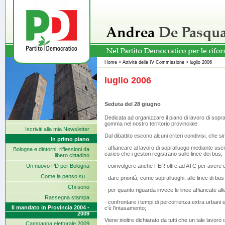
Home
>
Attività della IV Commissione
>
luglio 2006
luglio 2006
Seduta del 28 giugno
Dedicata ad organizzare il piano di lavoro di sopr
gomma nel nostro territorio provinciale.
Iscriviti alla mia Newsletter
Dal dibattito escono alcuni criteri condivisi, che s
In primo piano
- affiancare al lavoro di sopralluogo mediante uscit
Bologna e dintorni: riflessioni da
carico che i gestori registrano sulle linee dei bus;
libero cittadino
Un nuovo PD per Bologna
- coinvolgere anche FER oltre ad ATC per avere 
Come la penso su...
- dare priorità, come sopralluoghi, alle linee di bus
Chi sono
- per quanto riguarda invece le linee affiancate alle
Rassegna stampa
- confrontare i tempi di percorrenza extra urbani 
Il mandato in Provincia 2004 -
c'è l'intasamento;
2009
Viene inoltre dichiarato da tutti che un tale lavoro
Campagna elettorale 2009