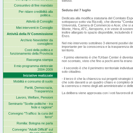
stesso.
Consuntivo di fine mandato
Seduta del 7 luglio
Per ridare credibilità alla
politica...
Dedicata alla modifica statutaria del Comitato Esp
Attività di Consiglio
sottopasso sotto via Rizzoli), che diventa "Comita
Università, Camera di Commercio e Acer, che si 
Miei interventi in Consiglio
Monte, Hera, ATC, Aeroporto, e in veste di soste
inoltre allargato lo spazio disponibile, includendo
Attività della IV Commissione
Enzo.
Archivio Newsletter da
Nel mio intervento sottolineo 3 elementi positivi d
consigliere
importante per la conoscenza e la trasparenza delle
Costi della politica e
territorio.
funzionamento della Provincia
- Il primo elemento è che l'Urban Center è diventa
Rassegna stampa
non scontato, visto che fino a pochi anni fa erano
Il mio programma elettorale
- il secondo è che il perimetro territoriale individu
2004-2009
solo cittadino.
Iniziative realizzate
- il terzo è che la chiarezza sui progetti strategic
Mobilità e consumo di suolo
che solo davanti a un quadro chiaro e completo deg
la coerenza o meno degli atti amministrativi e delle
Partiti, Democrazia,
Trasparenza
La delibera viene approvata con i voti favorevoli 
Lavoro, Welfare, Pensioni
Seminario "Scelte politiche - tra
fede e ragione"
Convegno "Traffico: la cura del
ferro"
Romilia: Bologna ne parla
Convegno "Adulti Difficili" sul