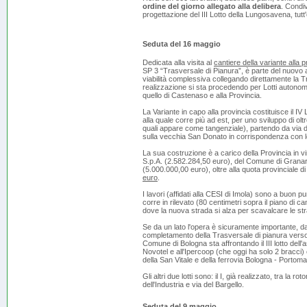
ordine del giorno allegato alla delibera
. Condiv
progettazione del III Lotto della Lungosavena, tut
Seduta del 16 maggio
Dedicata alla visita al
cantiere della variante alla 
SP 3 “Trasversale di Pianura”, è parte del nuovo
viabilità complessiva collegando direttamente la T
realizzazione si sta procedendo per Lotti autonom
quello di Castenaso e alla Provincia.
La Variante in capo alla provincia costituisce il I
alla quale corre più ad est, per uno sviluppo di olt
quali appare come tangenziale), partendo da via del
sulla vecchia San Donato in corrispondenza con lo
La sua costruzione è a carico della Provincia in 
S.p.A. (2.582.284,50 euro), del Comune di Granar
(5.000.000,00 euro), oltre alla quota provinciale 
euro
.
I lavori (affidati alla CESI di Imola) sono a buon 
corre in rilevato (80 centimetri sopra il piano di c
dove la nuova strada si alza per scavalcare le st
Se da un lato l'opera è sicuramente importante, dal
completamento della Trasversale di pianura verso E
Comune di Bologna sta affrontando il III lotto del
Novotel e all'Ipercoop (che oggi ha solo 2 bracci)
della San Vitale e della ferrovia Bologna - Portom
Gli altri due lotti sono: il I, già realizzato, tra la r
dell'Industria e via del Bargello.
Seduta del 9 maggio