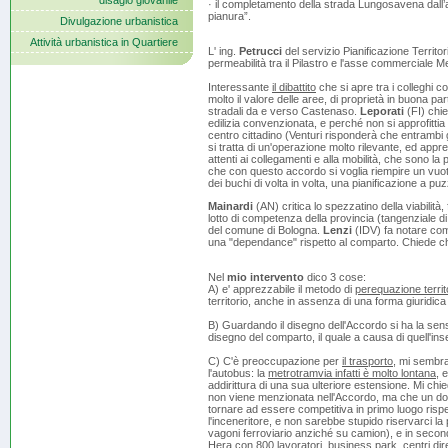
disagio giovanile
· il completamento della strada Lungosavena dall’at
pianura”.
Divulgazione urbanistica
Attività urbanistica in Quartiere
L' ing.
Petrucci
del servizio Pianificazione Territ
permeabilità tra il Pilastro e l'asse commerciale 
Interessante
il dibattito
che si apre tra i colleghi co
molto il valore delle aree, di proprietà in buona pa
stradali da e verso Castenaso.
Leporati
(FI) chie
edilizia convenzionata, e perché non si approfittia
centro cittadino (Venturi risponderà che entrambi g
si tratta di un'operazione molto rilevante, ed app
attenti ai collegamenti e alla mobilità, che sono la 
che con questo accordo si voglia riempire un vuot
dei buchi di volta in volta, una pianificazione a 
Mainardi
(AN) critica lo spezzatino della viabili
lotto di competenza della provincia (tangenziale 
del comune di Bologna.
Lenzi
(IDV) fa notare com
una "dependance" rispetto al comparto. Chiede che
Nel
mio intervento
dico 3 cose:
A) e' apprezzabile il metodo di
perequazione territ
territorio, anche in assenza di una forma giuridica
B) Guardando il disegno dell'Accordo si ha la sen
disegno del comparto, il quale a causa di quell'in
C) C'è preoccupazione per
il trasporto
, mi sembr
l'autobus: la
metrotramvia infatti è molto lontana
, 
addirittura di una sua ulteriore estensione. Mi c
non viene menzionata nell'Accordo, ma che un doma
tornare ad essere competitiva in primo luogo rispe
l'inceneritore, e non sarebbe stupido riservarci la po
vagoni ferroviario anziché su camion), e in secon
Hera con 800 lavoratori, business park, centri dir