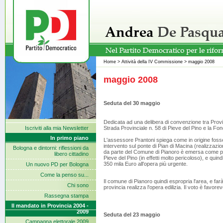
Home
>
Attività della IV Commissione
>
maggio 2008
maggio 2008
Seduta del 30 maggio
Dedicata ad una delibera di convenzione tra Provin
Iscriviti alla mia Newsletter
Strada Provinciale n. 58 di Pieve del Pino e la F
In primo piano
L'assessore Prantoni spiega come in origine fosser
intervento sul ponte di Pian di Macina (realizzazio
Bologna e dintorni: riflessioni da
da parte del Comune di Pianoro è emersa come prior
libero cittadino
Pieve del Pino (in effetti molto pericoloso), e qu
350 mila Euro all'opera più urgente.
Un nuovo PD per Bologna
Come la penso su...
Il comune di Pianoro quindi espropria l'area, e far
Chi sono
provincia realizza l'opera edilizia. Il voto è favorev
Rassegna stampa
Il mandato in Provincia 2004 -
2009
Seduta del 23 maggio
Campagna elettorale 2009