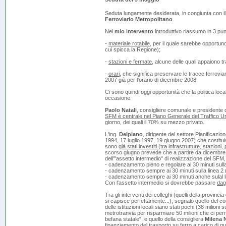
Seduta lungamente desiderata, in congiunta con il
Ferroviario Metropolitano
.
Nel
mio intervento
introduttivo riassumo in 3 pun
-
materiale rotabile
, per il quale sarebbe opportuno
cui spicca la Regione);
-
stazioni e fermate
, alcune delle quali appaiono t
-
orari
, che significa preservare le tracce ferrovia
2007 già per l'orario di dicembre 2008.
Ci sono quindi oggi opportunità che la politica loc
occasione.
Paolo Natali
, consigliere comunale e presidente 
SFM è centrale nel Piano Generale del Traffico U
giorno, dei quali il 70% su mezzo privato.
L'ing.
Delpiano
, dirigente del settore Pianificazion
1994, 17 luglio 1997, 19 giugno 2007) che costituisc
sono
già stati investiti (tra infrastrutture, stazion
scorso giugno prevede che a partire da dicembre 20
dell'"assetto intermedio" di realizzazione del SFM,
- cadenzamento pieno e regolare ai 30 minuti sulla 
- cadenzamento sempre ai 30 minuti sulla linea 2 
- cadenzamento sempre ai 30 minuti anche sulal lin
Con l'assetto intermedio si dovrebbe passare
dag
Tra gli interventi dei colleghi (quelli della provi
si capisce perfettamente...), segnalo quello del 
delle istituzioni locali siano stati pochi (38 milioni
metrotranvia per risparmiare 50 milioni che ci pe
befana statale", e quello della consigliera
Milena 
finanziamento del trasporto su ferro a carico di q