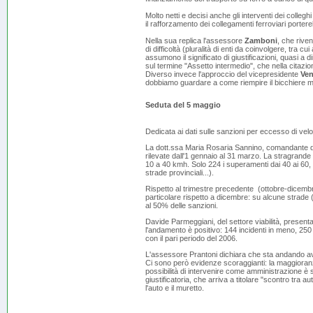
Molto netti e decisi anche gli interventi dei collegh
il rafforzamento dei collegamenti ferroviari portere
Nella sua replica l'assessore
Zamboni
, che riven
di difficoltà (pluralità di enti da coinvolgere, tra 
assumono il significato di giustificazioni, quasi a
sul termine "Assetto intermedio", che nella citaz
Diverso invece l'approccio del vicepresidente
Ven
dobbiamo guardare a come riempire il bicchiere me
Seduta del 5 maggio
Dedicata ai dati sulle sanzioni per eccesso di veloc
La dott.ssa Maria Rosaria Sannino, comandante dell
rilevate dall'1 gennaio al 31 marzo. La stragrande 
10 a 40 kmh. Solo 224 i superamenti dai 40 ai 60,
strade provinciali...).
Rispetto al trimestre precedente (ottobre-dicembre
particolare rispetto a dicembre: su alcune strade (
al 50% delle sanzioni.
Davide Parmeggiani, del settore viabilità, presenta i
l'andamento è positivo: 144 incidenti in meno, 250 
con il pari periodo del 2006.
L'assessore Prantoni dichiara che sta andando a
Ci sono però evidenze scoraggianti: la maggioranz
possibilità di intervenire come amministrazione 
giustificatoria, che arriva a titolare "scontro tra
l'auto e il muretto.