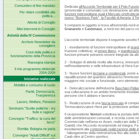
Consuntivo di fine mandato
Dedicata
all'Accordo Territoriale per il Polo Funz
(provinciale e comunale) con destinazione ad attiv
Per ridare credibilità alla
funzioni metropolitane quali il Mercato ortofruttico
politica...
nuovo “Business Park”, la Facoltà di Agraria, il T
Attività di Consiglio
Il comparto in oggetto si trova all'estremità nord-
Miei interventi in Consiglio
Granarolo
e
Castenaso
, a nord-est del parco c
Attività della IV Commissione
L’accordo territoriale dispone il seguente assetto f
Archivio Newsletter da
consigliere
1 - insediamento di funzioni metropolitane di
grande
fruizione collettiva), al
tempo libero
, a
manifestazion
Costi della politica e
funzioni primarie potranno essere integrate da altre 
funzionamento della Provincia
2 - Sviluppo di attività rivolte alla ricerca, innov
Rassegna stampa
nell’insediamento e nelle infrastrutture di Hera il p
Il mio programma elettorale
2004-2009
3 - Nuove funzioni
terziarie e residenziali
, poste a 
riqualificazione del quartiere attraverso l’immissio
Iniziative realizzate
maggiore mix sociale e funzionale, vero elemento 
Mobilità e consumo di suolo
4 - Delocalizzazione dell’industria
Baschieri-Pellag
Partiti, Democrazia,
sua collocazione in un ambito fortemente insediato
Trasparenza
persone che lì abitano e lavorano.
Lavoro, Welfare, Pensioni
5 - Realizzazione di una
fascia boscata
di compens
Termovalorizzatore Hera per la protezione ambient
Seminario "Scelte politiche - tra
fede e ragione"
Il vicepresidente
Venturi
sottolinea la portata dell'
delle amministrazioni comunali, e ricorda come ne
Convegno "Traffico: la cura del
Commerciale nell'area ex Asam, realizzato dalla Co
ferro"
Galotti) che l'Accordo ricomprende ed integra. Fa 
Romilia: Bologna ne parla
insediamenti alla
contestuale realizzazione delle in
· l’allungamento della metrotramvia fino alla sede di
Convegno "Adulti Difficili" sul
Caab oltre al Centro sportivo;