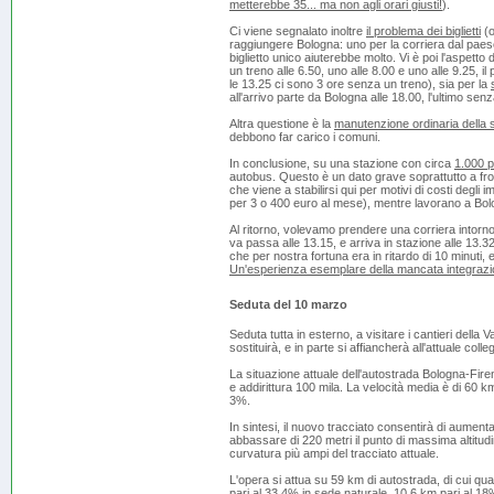
metterebbe 35... ma non agli orari giusti!
).
Ci viene segnalato inoltre
il problema dei biglietti
(o
raggiungere Bologna: uno per la corriera dal paese
biglietto unico aiuterebbe molto. Vi è poi l'aspetto d
un treno alle 6.50, uno alle 8.00 e uno alle 9.25, 
le 13.25 ci sono 3 ore senza un treno), sia per la
all'arrivo parte da Bologna alle 18.00, l'ultimo sen
Altra questione è la
manutenzione ordinaria della 
debbono far carico i comuni.
In conclusione, su una stazione con circa
1.000 p
autobus. Questo è un dato grave soprattutto a fron
che viene a stabilirsi qui per motivi di costi degli
per 3 o 400 euro al mese), mentre lavorano a Bo
Al ritorno, volevamo prendere una corriera intorno
va passa alle 13.15, e arriva in stazione alle 13.3
che per nostra fortuna era in ritardo di 10 minuti,
Un'esperienza esemplare della mancata integraz
Seduta del 10 marzo
Seduta tutta in esterno, a visitare i cantieri della
sostituirà, e in parte si affiancherà all'attuale co
La situazione attuale dell'autostrada Bologna-Firen
e addirittura 100 mila. La velocità media è di 60 km
3%.
In sintesi, il nuovo tracciato consentirà di aumenta
abbassare di 220 metri il punto di massima altitu
curvatura più ampi del tracciato attuale.
L'opera si attua su 59 km di autostrada, di cui qua
pari al 33,4% in sede naturale, 10,6 km pari al 18