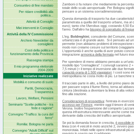
Zamboni ci fa notare che mediamente la percentual
Consuntivo di fine mandato
totale dello scalo aeroportuale. Per Bologna signif
pensare a un sistema sovradimensionato.
Per ridare credibilità alla
politica...
Questa domanda di trasporto ha due caratteristich
Attività di Consiglio
parametrata a quella del trasporto urbano, ma al co
euro); tanto che l'Aerobus oggi, costando 4,50 Eur
Miei interventi in Consiglio
l'anno. Dall'altro ha
bisogno di soprattutto di freque
Attività della IV Commissione
L'ing.
Boldreghini
, consulente del Comune, scende 
urbanizzata è di grande aiuto. Si è pensato ad u
Archivio Newsletter da
permette (non abbiamo problemi di introspezione ne
consigliere
modo non creiamo cesure sul territorio (viaggiamo
Costi della politica e
L'opportunità è anche quella di aver potuto conco
funzionamento della Provincia
integrazione
armonica della fermata
nel futuro in
Rassegna stampa
Per spendere di meno abbiamo pensato a un'unica 
modello tipo "cremagliera". I convogli saranno 2 + 
Il mio programma elettorale
7,5 minuti (+ il tempo di inversione alle due fermat
2004-2009
capacità oraria di 1.500 viaggiatori
. I costi sono i
Iniziative realizzate
metropolitana ne costa molto di più. Le banchine s
Mobilità e consumo di suolo
Il tracciato parte in alto, a livello del primo piano
per passare sopra il fiume Reno, torna ad abbassar
Partiti, Democrazia,
cintura (destinata a diventare la linea di alta vel
Trasparenza
fino alla stazione.
Lavoro, Welfare, Pensioni
Considerazioni di prospettiva
: l'entrata in eserciz
Seminario "Scelte politiche - tra
accesso per Firenze
, mentre oggi il timore di veni
fede e ragione"
Verona. Inoltre l'espansione del comparto Lazzare
questa infrastruttura interessante anche come t
Convegno "Traffico: la cura del
derivante dalla crescita del traffico aeroportuale.
ferro"
Se poi la domanda fosse in crescita,
è possibile i
Romilia: Bologna ne parla
linea (con 4 veicoli in moto anzichè 2, ovvero pas
monorotaia. Infatti nelle opere infrastrutturali più 
Convegno "Adulti Difficili" sul
previsto lo spazio per il raddoppio.