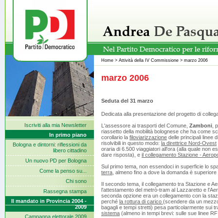
Home
>
Attività della IV Commissione
>
marzo 2006
marzo 2006
Seduta del 31 marzo
Dedicata alla presentazione del progetto di colle
Iscriviti alla mia Newsletter
L'assessore ai trasporti del Comune,
Zamboni
, 
riassetto della mobilità bolognese che ha come sch
In primo piano
corollario la
filoviarizzazione
delle principali linee 
risolvibili in questo modo:
la direttrice Nord-Ovest
Bologna e dintorni: riflessioni da
oraria di 6.500 viaggiatori all'ora (alla quale non 
libero cittadino
dare risposta), e
il collegamento Stazione - Aerop
Un nuovo PD per Bologna
Sul primo tema, non essendoci in superficie lo spa
Come la penso su...
terra
, almeno fino a dove la domanda è superiore a
Chi sono
Il secondo tema, il collegamento tra Stazione e Ae
l'attestamento del metrò-tram al Lazzaretto e l'Aer
Rassegna stampa
seconda opzione era un collegamento con la stazio
Il mandato in Provincia 2004 -
perché
la rottura di carico
(scendere da un mezzo 
2009
bagagli e tempi stretti) pesa particolarmente sui 
sistema
(almeno in tempi brevi: sulle sue linee RFI
Campagna elettorale 2009