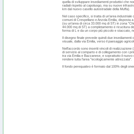
quella di sviluppare insediamenti produttivi che non
radiali rispetto al capoluogo, ma su nuove infrast
km dal nuovo casello autostradale della Muffa).
Nel caso specifico, si tratta di un'area industriale 
comuni di Crespellano e Anzola Emilia, disposta a 
(su un'area di circa 33.000 mq di ST) in zona "Ch
44.000 mq di ST) a completamento e ricucitura del
forma di L e da un corpo più piccolo e staccato, nel
Il disegno finale prevede quindi due insediamenti c
visuale, dalla via Emilia, verso il paesaggio agricol
Nell'accordo sono inseriti vincoli di realizzazione (a
di servizio al comparto e di collegamento con i prin
tra via Emilia e Bazzanese, e soprattutto il nuovo 
rendere tutta l'area "ecologicamente attrezzata".
Il fondo perequativo è formato dal 100% degli oner