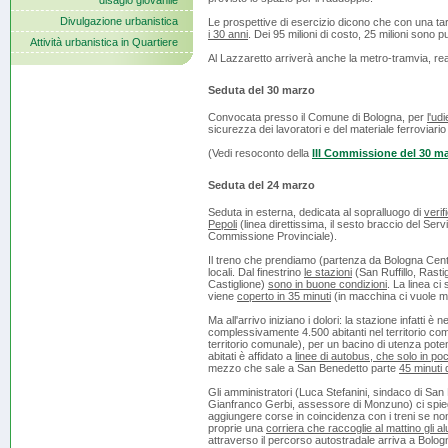
disagio giovanile
Divulgazione urbanistica
Le prospettive di esercizio dicono che con una tar
i 30 anni
. Dei 95 milioni di costo, 25 milioni sono pu
Attività urbanistica in Quartiere
Al Lazzaretto arriverà anche la metro-tramvia, rea
Seduta del 30 marzo
Convocata presso il Comune di Bologna, per
l'ud
sicurezza dei lavoratori e del materiale ferroviario u
(Vedi resoconto della
III Commissione del 30 m
Seduta del 24 marzo
Seduta in esterna, dedicata al sopralluogo di
verif
Pepoli
(linea direttissima, il sesto braccio del S
Commissione Provinciale).
Il treno che prendiamo (partenza da Bologna Centrale
locali. Dal finestrino
le stazioni
(San Ruffillo, Rast
Castiglione)
sono in buone condizioni
. La linea c
viene
coperto in 35 minuti
(in macchina ci vuole mo
Ma all'arrivo iniziano i dolori: la stazione infatti
complessivamente 4.500 abitanti nel territorio co
territorio comunale), per un bacino di utenza potenz
abitati è affidato a
linee di autobus, che solo in po
mezzo che sale a San Benedetto parte
45 minuti
Gli amministratori (Luca Stefanini, sindaco di San
Gianfranco Gerbi, assessore di Monzuno) ci spieg
aggiungere corse in coincidenza con i treni se no
proprie una
corriera che raccoglie al mattino gli a
attraverso il percorso autostradale arriva a Bologn