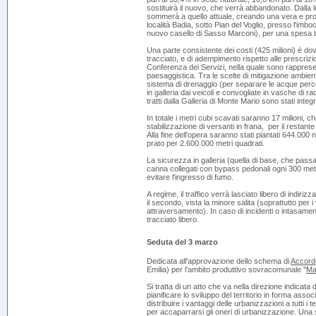
sostituirà il nuovo, che verrà abbandonato. Dalla l
sommerà a quello attuale, creando una vera e prop
località Badia, sotto Pian del Voglio, presso l'imboc
nuovo casello di Sasso Marconi), per una spesa tot
Una parte consistente dei costi (425 milioni) è dovut
tracciato, e di adempimento rispetto alle prescrizio
Conferenza dei Servizi, nella quale sono rappresenta
paesaggistica. Tra le scelte di mitigazione ambien
sistema di drenaggio (per separare le acque percol
in galleria dai veicoli e convogliate in vasche di racc
tratti dalla Galleria di Monte Mario sono stati integr
In totale i metri cubi scavati saranno 17 milioni, che 
stabilizzazione di versanti in frana, per il resta
Alla fine dell'opera saranno stati piantati 644.000 
prato per 2.600.000 metri quadrati.
La sicurezza in galleria (quella di base, che pass
canna collegati con bypass pedonali ogni 300 metri
evitare l'ingresso di fumo.
A regime, il traffico verrà lasciato libero di indiri
il secondo, vista la minore salita (soprattutto per i
attraversamento). In caso di incidenti o intasament
tracciato libero.
Seduta del 3 marzo
Dedicata all'approvazione dello schema di
Accordo
Emilia) per l'ambito produttivo sovracomunale "
Ma
Si tratta di un atto che va nella direzione indicata
pianificare lo sviluppo del territorio in forma asso
distribuire i vantaggi delle urbanizzazioni a tutti i 
per accaparrarsi gli oneri di urbanizzazione. Un