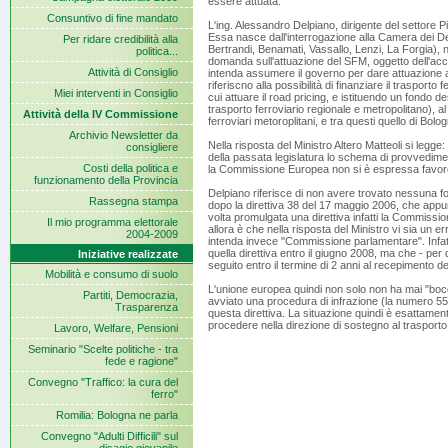
essere attuata.
Consuntivo di fine mandato
L'ing. Alessandro Delpiano, dirigente del settore P
Essa nasce dall'interrogazione alla Camera dei De
Per ridare credibilità alla
Bertrandi, Benamati, Vassallo, Lenzi, La Forgia), ne
politica...
domanda sull'attuazione del SFM, oggetto dell'acco
Attività di Consiglio
intenda assumere il governo per dare attuazione a
riferiscno alla possibilità di finanziare il trasporto 
Miei interventi in Consiglio
cui attuare il road pricing, e istituendo un fondo de
trasporto ferroviario regionale e metropolitano), al
Attività della IV Commissione
ferroviari metoroplitani, e tra questi quello di Bolo
Archivio Newsletter da
Nella risposta del Ministro Altero Matteoli si legge: 
consigliere
della passata legislatura lo schema di provvedimen
Costi della politica e
la Commissione Europea non si è espressa favore
funzionamento della Provincia
Delpiano riferisce di non avere trovato nessuna 
Rassegna stampa
dopo la direttiva 38 del 17 maggio 2006, che appunt
volta promulgata una direttiva infatti la Commissio
Il mio programma elettorale
allora è che nella risposta del Ministro vi sia un 
2004-2009
intenda invece "Commissione parlamentare". Infatt
quella direttiva entro il giugno 2008, ma che - per
Iniziative realizzate
seguito entro il termine di 2 anni al recepimento de
Mobilità e consumo di suolo
L'unione europea quindi non solo non ha mai "bocci
Partiti, Democrazia,
avviato una procedura di infrazione (la numero 556
Trasparenza
questa direttiva. La situazione quindi è esattame
procedere nella direzione di sostegno al trasporto 
Lavoro, Welfare, Pensioni
Seminario "Scelte politiche - tra
fede e ragione"
Convegno "Traffico: la cura del
ferro"
Romilia: Bologna ne parla
Convegno "Adulti Difficili" sul