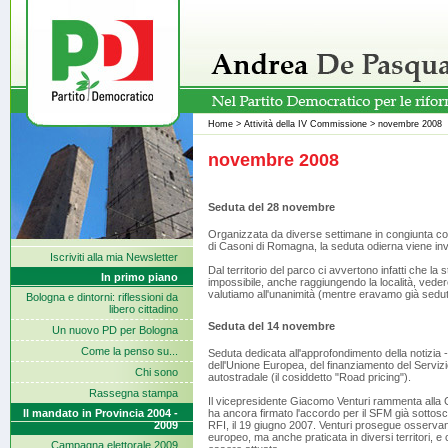
Home
>
Attività della IV Commissione
>
novembre 2008
novembre 2008
Seduta del 28 novembre
Organizzata da diverse settimane in congiunta con
di Casoni di Romagna, la seduta odierna viene inv
Iscriviti alla mia Newsletter
Dal territorio del parco ci avvertono infatti che l
In primo piano
impossibile, anche raggiungendo la località, vedere 
valutiamo all'unanimità (mentre eravamo già seduti s
Bologna e dintorni: riflessioni da
libero cittadino
Seduta del 14 novembre
Un nuovo PD per Bologna
Come la penso su...
Seduta dedicata all'approfondimento della notizia - 
dell'Unione Europea, del finanziamento del Serviz
Chi sono
autostradale (il cosiddetto "Road pricing").
Rassegna stampa
Il vicepresidente Giacomo Venturi rammenta alla C
Il mandato in Provincia 2004 -
ha ancora firmato l'accordo per il SFM già sottos
2009
RFI, il 19 giugno 2007. Venturi prosegue osservando
europeo, ma anche praticata in diversi territori, e
Campagna elettorale 2009