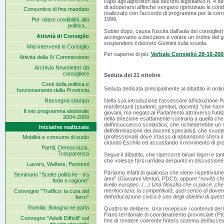
capo agli agricoltori dal decreto legistlativo n. 4 de
di adoperarsi affinché vengano ripristinate le condi
Consuntivo di fine mandato
realizzato con l'accordo di programma per la corrett
1999.
Per ridare credibilità alla
politica...
Subito dopo, causa l'uscita dall'aula dei consiglier
Attività di Consiglio
accingevamo a discutere e votare un ordine del gi
sospendere il decreto Gelmini sulla scuola.
Miei interventi in Consiglio
Per saperne di più:
Verbale Consiglio 28-10-200
Attività della IV Commissione
Archivio Newsletter da
consigliere
Seduta del 21 ottobre
Costi della politica e
Seduta dedicata principalmente al dibattito in ordi
funzionamento della Provincia
Rassegna stampa
Nella sua introduzione l'assessore all'istruzion
manifestanti (studenti, genitori, docenti) "che hanno
Il mio programma elettorale
giovani, ma negato al Parlamento attraverso l'utili
2004-2009
nella direzione esattamente contraria a quella ch
dell'insuccesso scolastico, che richiederebbe un m
Iniziative realizzate
dell'eliminazione dei docenti specialisti, che svuot
(professionali) dove il tasso di abbandono sfiora 
Mobilità e consumo di suolo
citando Eschilo ed accostando il movimento di prot
Partiti, Democrazia,
Trasparenza
Segue il dibattito, che ripercorre binari logori e t
che volesse farsi un'idea del punto in discussione
Lavoro, Welfare, Pensioni
Parliamo infatti di qualcosa che viene rispettivamen
Seminario "Scelte politiche - tra
anni
" (Giovanni Venturi, PDCI), oppure "
novità ch
fede e ragione"
livello europeo. (...) Una filosofia che ci piace, che
meritocrazia, la competitività, quel senso di dover
Convegno "Traffico: la cura del
dell'educazione civica è uno degli obiettivi di ques
ferro"
Romilia: Bologna ne parla
Quattro le delibere. Una recepisce i contenuti del
Piano territoriale di coordinamento provinciale (Pt
Convegno "Adulti Difficili" sul
fine di rendere coerente l’intero sistema dell’access