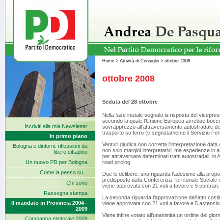
Home
>
Attività di Consiglio
>
ottobre 2008
ottobre 2008
Seduta del 28 ottobre
Nella fase iniziale segnalo la risposta del vicepr
secondo la quale l'Unione Europea avrebbe bocciato 
Iscriviti alla mia Newsletter
sovrapprezzo all'attraversamento autostradale del n
trasporto su ferro (e segnatamente il Servizio Fer
In primo piano
Venturi giudica non corretta l'interpretazione data
Bologna e dintorni: riflessioni da
non solo margini interpretativi, ma esperienze in a
libero cittadino
per attraversare determinati tratti autostradali, i
Un nuovo PD per Bologna
road pricing.
Come la penso su...
Due le delibere: una riguarda l'adesione alla prop
predisposto dalla Conferenza Territoriale Sociale 
Chi sono
viene approvata con 21 voti a favore e 5 contrari.
Rassegna stampa
La seconda riguarda l'approvazione dell'atto costit
Il mandato in Provincia 2004 -
viene approvata con 21 voti a favore e 5 astensio
2009
Viene infine votato all'unanimità un ordine del gior
Campagna elettorale 2009