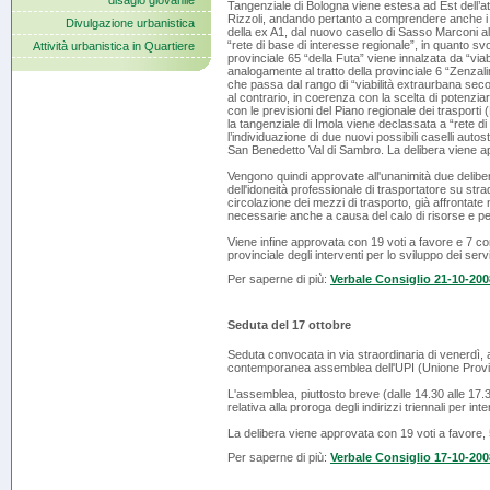
disagio giovanile
Tangenziale di Bologna viene estesa ad Est dell’att
Rizzoli, andando pertanto a comprendere anche i du
Divulgazione urbanistica
della ex A1, dal nuovo casello di Sasso Marconi a
“rete di base di interesse regionale”, in quanto sv
Attività urbanistica in Quartiere
provinciale 65 “della Futa” viene innalzata da “viab
analogamente al tratto della provinciale 6 “Zenzali
che passa dal rango di “viabilità extraurbana secon
al contrario, in coerenza con la scelta di potenzi
con le previsioni del Piano regionale dei trasporti (
la tangenziale di Imola viene declassata a “rete di 
l’individuazione di due nuovi possibili caselli autost
San Benedetto Val di Sambro. La delibera viene app
Vengono quindi approvate all'unanimità due deliber
dell'idoneità professionale di trasportatore su strad
circolazione dei mezzi di trasporto, già affrontat
necessarie anche a causa del calo di risorse e pers
Viene infine approvata con 19 voti a favore e 7 cont
provinciale degli interventi per lo sviluppo dei servi
Per saperne di più:
Verbale Consiglio 21-10-200
Seduta del 17 ottobre
Seduta convocata in via straordinaria di venerdì, 
contemporanea assemblea dell'UPI (Unione Provinc
L'assemblea, piuttosto breve (dalle 14.30 alle 17.3
relativa alla proroga degli indirizzi triennali per in
La delibera viene approvata con 19 voti a favore, 5
Per saperne di più:
Verbale Consiglio 17-10-200