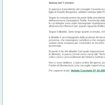
Seduta del 7 ottobre
In apertura il presidente del consiglio Cevenini 
figlia di Davide Bergamini, addetto stampa della Pr
Segue la comunicazione da parte della presidente d
dell'assessora Giuseppina Tedde, fuoriuscita dall
le cui deleghe sono state riassegnate rispettivame
all'assessore Benuzzi per quanto riguarda l'Ediliza
Segue il dibattito, tanto lungo quanto scontato, ri
Il dibattito è accompagnato dalla protesta dei lavor
provincia, che espongono cartelloni e che vengono 
seduta viene sospesa per consentire un incontro t
provinciale.
Esaurito il rito del dibattito (nel quale l'opposizi
la difende), si passa (ormai verso sera) alle "dichi
critico verso i provvedimenti del ministro Gelmini 
Non ci sono delibere. L'unico ordine del giorno, pr
Fantini di Monterenzio (che raccoglie reperti etrusc
Per saperne di più:
Verbale Consiglio 07-10-200